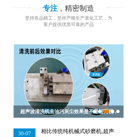
专注
，精密制造
坚持良品精工，坚持严格生产老化工艺，为
客户提供优质可靠的产品
超声波清洗机去油污灰尘效果是不是智商税，
棒
一次性说清...
相比传统纯机械式砂磨机,超声波振动棒在棒硝式砂磨机到底强在哪?...
30-07